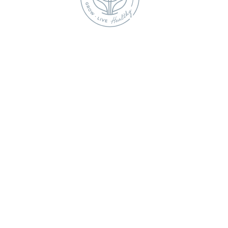
e.
la noche
mente útil.
canzarle el
 que
rla a
de la toma.
omo estas
las tomas
enos
dar a que
un poco más.
Llevar un regist
necesidades del be