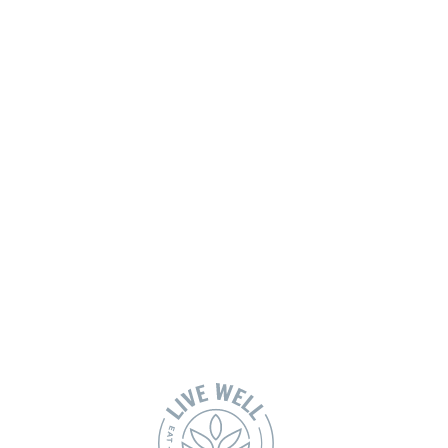
pués de
uede ayudar es
spués de cada